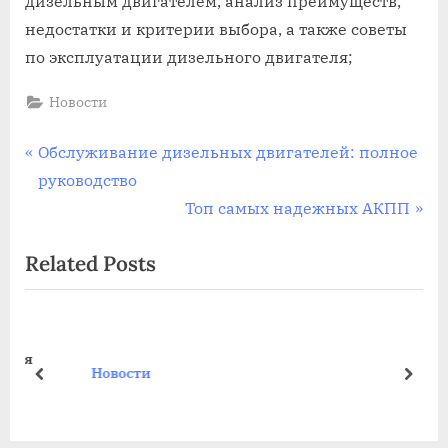
дизельным двигателем, анализ преимуществ,
недостатки и критерии выбора, а также советы
по эксплуатации дизельного двигателя;
Новости
Навигация
P
Обслуживание дизельных двигателей: полное
r
руководство
по
e
N
Топ самых надежных АКПП
записям
v
e
Related Posts
i
x
o
t
u
P
s
o
я
Новости
P
s
prev
next
o
t
s
: