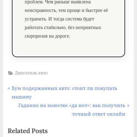
проблем. Чем раньше выявлена
неисправность, тем проще и быстрее её
устранить. И тогда система будет
работать стабильно, без неприятных
сюрпризов на дороге.
Двигатель авто
Навигация
P
Бум подержанных авто: стоит ли покупать
r
машину
по
e
N
Гадание на монетке «да нет»: как получить
записям
v
e
точный ответ онлайн
i
x
Related Posts
o
t