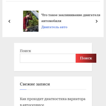
u
P
s
o
Что такое заклинивание двигателя
P
s
автомобиля
o
t
prev
next
Двигатель авто
s
:
t
:
Поиск
Поиск
Свежие записи
Как проходит диагностика вариатора
в автосервисе