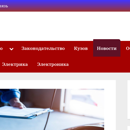
вязь
то
Законодательство
Кузов
Новости
О
Toggle
sub-
menu
Электрика
Электроника