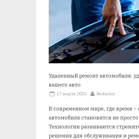
Удаленный ремонт автомобиля: у
вашего авто
Posted
By
17 марта 2025
Redactor
on
В современном мире‚ где время –
автомобиля становится не просто
Технологии развиваются стремит
решения для обслуживания и рем