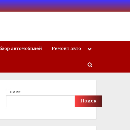
бзор автомобилей
Ремонт авто
Toggle
sub-
menu
Toggle
search
form
Поиск
Поиск