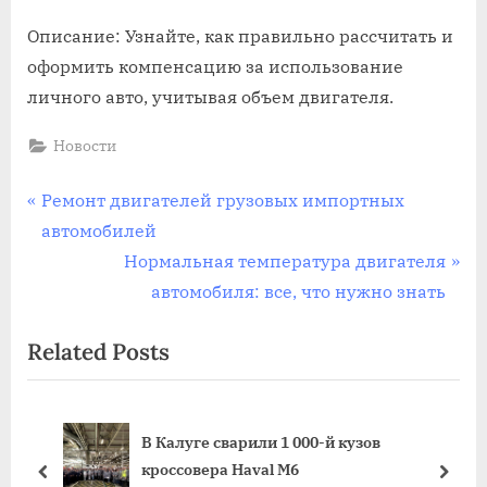
Описание: Узнайте, как правильно рассчитать и
оформить компенсацию за использование
личного авто, учитывая объем двигателя.
Новости
Навигация
P
Ремонт двигателей грузовых импортных
r
автомобилей
по
e
N
Нормальная температура двигателя
записям
v
e
автомобиля: все, что нужно знать
i
x
Related Posts
o
t
u
P
s
o
В Калуге сварили 1 000-й кузов
P
s
кроссовера Haval M6
o
t
prev
next