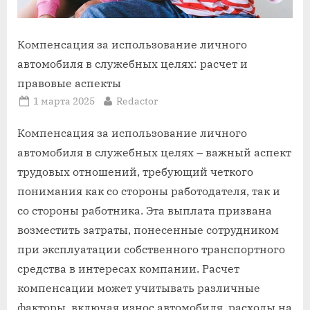
Компенсация за использование личного
автомобиля в служебных целях: расчет и
правовые аспекты
Posted
By
1 марта 2025
Redactor
on
Компенсация за использование личного
автомобиля в служебных целях – важный аспект
трудовых отношений, требующий четкого
понимания как со стороны работодателя, так и
со стороны работника. Эта выплата призвана
возместить затраты, понесенные сотрудником
при эксплуатации собственного транспортного
средства в интересах компании. Расчет
компенсации может учитывать различные
факторы, включая износ автомобиля, расходы на