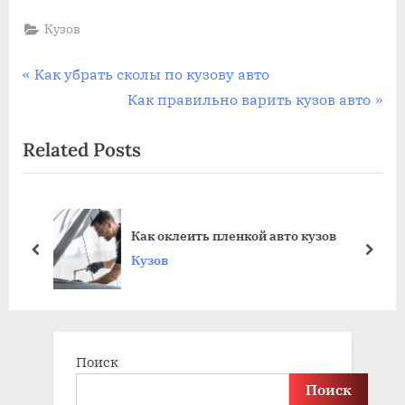
Кузов
Навигация
P
Как убрать сколы по кузову авто
r
N
Как правильно варить кузов авто
по
e
e
Related Posts
записям
v
x
i
t
o
P
u
o
Как оклеить пленкой авто кузов
s
s
prev
next
Кузов
P
t
o
:
s
t
Поиск
:
Поиск