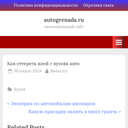
Skip
Политика конфиденциальности
Обратная связь
to
autogrenada.ru
content
Автомобильный сайт
Как оттереть клей с кузова авто
Posted
By
30 марта 2024
Redactor
on
Кузов
Навигация
P
Электрик по автомобилям иномарок
r
N
Какую присадку залить в мкпп гранта
по
e
e
Related Posts
v
x