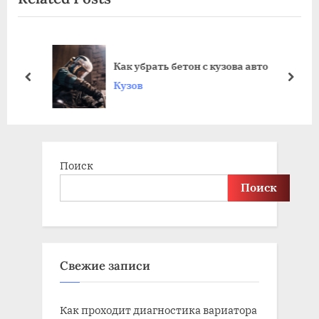
записям
i
t
o
P
u
o
Как убрать бетон с кузова авто
s
s
prev
next
Кузов
P
t
o
:
s
t
Поиск
:
Поиск
Свежие записи
Как проходит диагностика вариатора