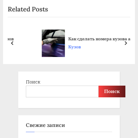
e
e
Related Posts
записям
v
x
i
t
o
P
u
o
Как сделать номера кузова авто
s
s
prev
next
Кузов
P
t
o
:
s
t
Поиск
:
Поиск
Свежие записи