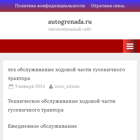
Skip
Политика конфиденциальности
Обратная связь
to
autogrenada.ru
content
Автомобильный сайт
тех обслуживание ходовой части гусеничного
трактора
Posted
By
9 января 2024
auto_admin
on
Техническое обслуживание ходовой части
гусеничного трактора
Ежедневное обслуживание