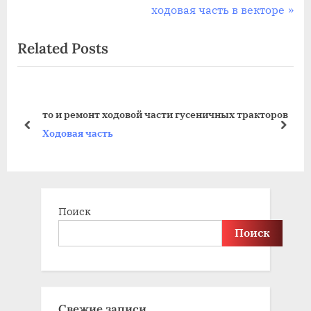
по
e
N
ходовая часть в векторе
записям
v
e
Related Posts
i
x
o
t
u
P
s
o
то и ремонт ходовой части гусеничных тракторов
P
s
prev
next
Ходовая часть
o
t
s
:
t
:
Поиск
Поиск
Свежие записи