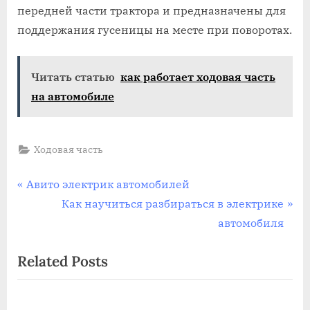
передней части трактора и предназначены для
поддержания гусеницы на месте при поворотах.
Читать статью
как работает ходовая часть
на автомобиле
Ходовая часть
Навигация
P
Авито электрик автомобилей
r
N
Как научиться разбираться в электрике
по
e
e
автомобиля
записям
v
x
Related Posts
i
t
o
P
u
o