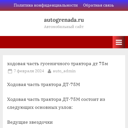
Skip
Политика конфиденциальности
Обратная связь
to
autogrenada.ru
content
Автомобильный сайт
ходовая часть гусеничного трактора дт 75м
Posted
By
7 февраля 2024
auto_admin
on
Ходовая часть трактора ДТ-75М
Ходовая часть трактора ДТ-75М состоит из
следующих основных узлов:
Ведущие звездочки