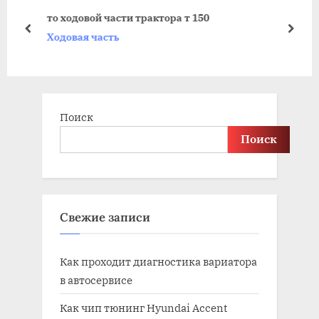
s
s
то ходовой части трактора т 150
P
t
prev
next
Ходовая часть
o
:
s
t
:
Поиск
Поиск
Свежие записи
Как проходит диагностика вариатора
в автосервисе
Как чип тюнинг Hyundai Accent