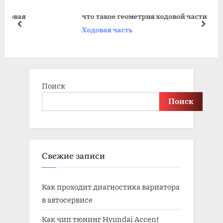
s
o
что такое геометрия ходовой части
P
s
prev
next
Ходовая часть
o
t
s
:
t
:
Поиск
Поиск
Свежие записи
Как проходит диагностика вариатора
в автосервисе
Как чип тюнинг Hyundai Accent