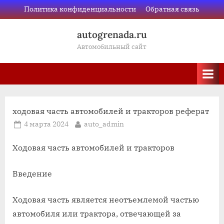
Skip
Политика конфиденциальности
Обратная связь
to
autogrenada.ru
content
Автомобильный сайт
ходовая часть автомобилей и тракторов реферат
Posted
By
4 марта 2024
auto_admin
on
Ходовая часть автомобилей и тракторов
Введение
Ходовая часть является неотъемлемой частью
автомобиля или трактора, отвечающей за