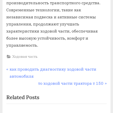
производительность транспортного средства.
Современные технологии, такие как
независимая подвеска и активные системы
управления, продолжают улучшать
характеристики ходовой части, обеспечивая
более высокую устойчивость, комфорт и
управляемость.
Ходовая часть
Навигация
P
как проводить диагностику ходовой части
r
автомобиля
по
e
N
то ходовой части трактора т 150
записям
v
e
Related Posts
i
x
o
t
u
P