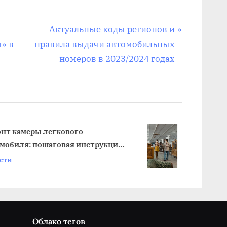
N
Актуальные коды регионов и
e
» в
правила выдачи автомобильных
x
номеров в 2023/2024 годах
t
P
o
s
t
ГОСТ Ремни Безопасности
укция
Автомобиля: Требования и
:
next
Выбор
Новости
Облако тегов