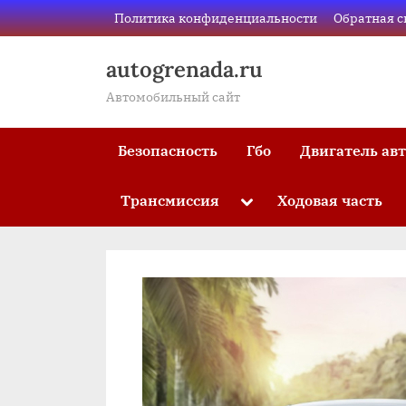
Skip
Политика конфиденциальности
Обратная с
to
content
autogrenada.ru
Автомобильный сайт
Безопасность
Гбо
Двигатель ав
Трансмиссия
Ходовая часть
Toggle
sub-
menu