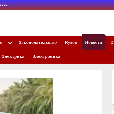
вязь
то
Законодательство
Кузов
Новости
О
Toggle
sub-
menu
Электрика
Электроника