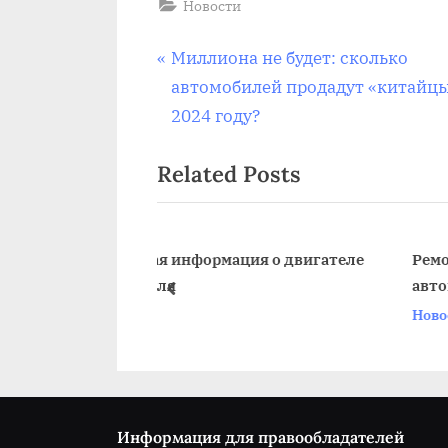
Новости
Навигация
P
Миллиона не будет: сколько
r
автомобилей продадут «китайцы
по
e
2024 году?
v
записям
Related Posts
i
o
u
s
ормация о двигателе
Ремонт камеры легкового
автомобиля: пошаговая инстр
P
prev
и советы
Новости
o
s
t
:
Информация для правообладателей