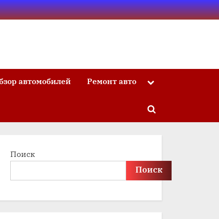
бзор автомобилей
Ремонт авто
Toggle
sub-
menu
Toggle
search
form
Поиск
Поиск