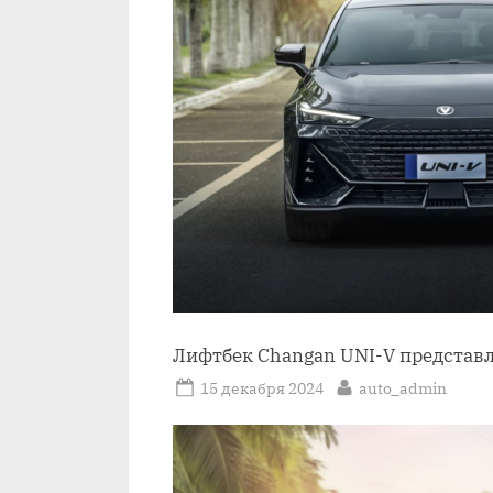
Лифтбек Changan UNI-V представ
Posted
By
15 декабря 2024
auto_admin
on