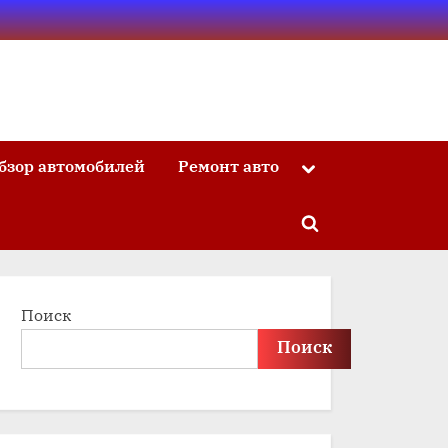
бзор автомобилей
Ремонт авто
Toggle
sub-
menu
Toggle
search
form
Поиск
Поиск