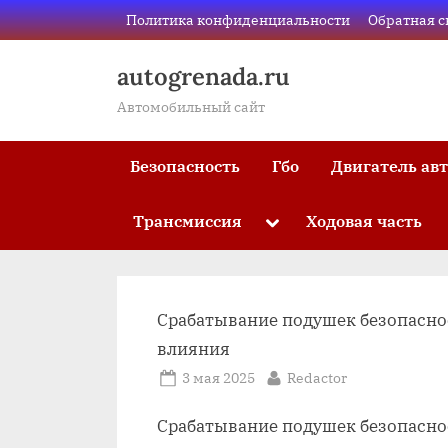
Skip
Политика конфиденциальности
Обратная с
to
content
autogrenada.ru
Автомобильный сайт
Безопасность
Гбо
Двигатель ав
Трансмиссия
Ходовая часть
Toggle
sub-
menu
Срабатывание подушек безопасно
влияния
Posted
By
3 мая 2025
Redactor
on
Срабатывание подушек безопаснос