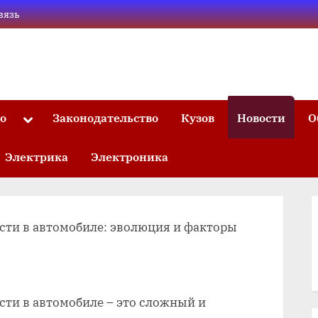
вязь
то
Законодательство
Кузов
Новости
О
Toggle
sub-
menu
Электрика
Электроника
сти в автомобиле: эволюция и факторы
ти в автомобиле – это сложный и