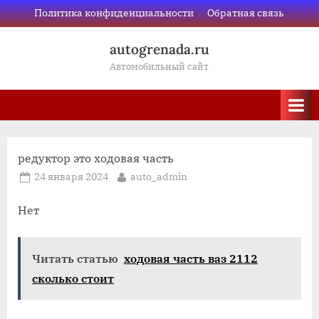
Skip
Политика конфиденциальности
Обратная связь
to
autogrenada.ru
content
Автомобильный сайт
редуктор это ходовая часть
Posted
By
24 января 2024
auto_admin
on
Нет
Читать статью
ходовая часть ваз 2112
сколько стоит