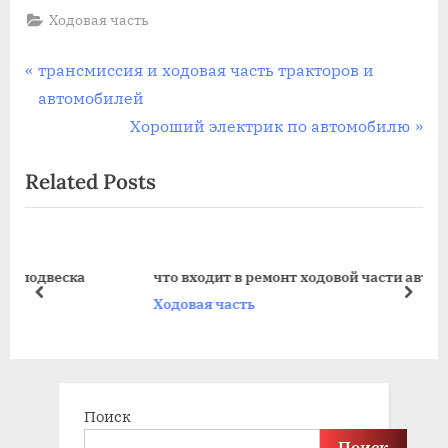
Ходовая часть
Навигация
P
трансмиссия и ходовая часть тракторов и
r
автомобилей
по
e
N
Хороший электрик по автомобилю
записям
v
e
Related Posts
i
x
o
t
u
P
s
o
двеска
что входит в ремонт ходовой части автомобил
P
s
prev
next
Ходовая часть
o
t
s
:
t
:
Поиск
Поиск