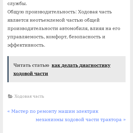
службы.
Общую производительность: Ходовая часть
является неотъемлемой частью общей
производительности автомобиля, влияя на его
управляемость, комфорт, безопасность и
эффективность.
Читать статью
как делать диагностику
ходовой части
Ходовая часть
Навигация
P
Мастер по ремонту машин электрик
r
N
механизмы ходовой части трактора
по
e
e