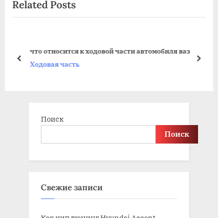
Related Posts
записям
v
x
i
t
o
P
u
o
что относится к ходовой части автомобиля ваз
s
s
prev
next
Ходовая часть
P
t
o
:
s
t
Поиск
:
Поиск
Свежие записи
Как чип тюнинг Hyundai Accent