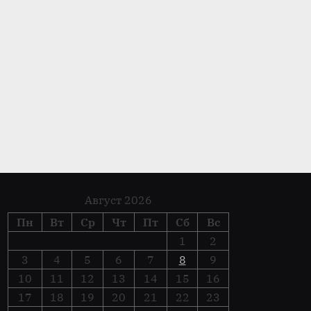
можно сделать диагностику
вой части автомобиля
вая часть
Август 2026
Пн
Вт
Ср
Чт
Пт
Сб
Вс
1
2
3
4
5
6
7
8
9
10
11
12
13
14
15
16
17
18
19
20
21
22
23