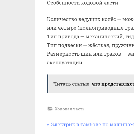
Особенности ходовой части
Количество ведущих колёс — мож
или четыре (полноприводные тра
Тип привода — механический, ги
Тип подвески — жёсткая, пружин
Размерность шин или траков — за
эксплуатации.
Читать статью
что представляет
Ходовая часть
Навигация
P
Электрик в тамбове по машина
r