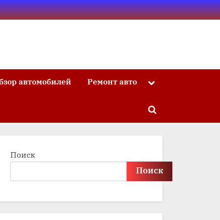
бзор автомобилей
Ремонт авто
Toggle
sub-
menu
Toggle
search
form
Поиск
Поиск