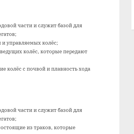
одовой части и служит базой для
егатов;
и и управляемых колёс;
и ведущих колёс, которые передают
ие колёс с почвой и плавность хода
одовой части и служит базой для
егатов;
остоящие из траков, которые