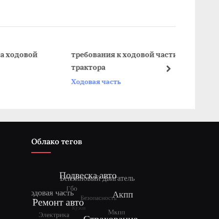
x
t
P
o
ой
требования к ходовой части
где 
трактора
ходо
s
next
Ходовая часть
Ходо
t
:
Облако тегов