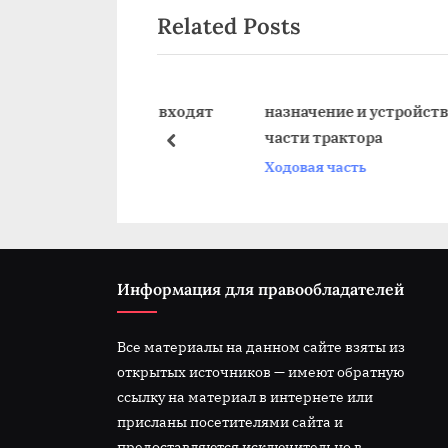
по
Related Posts
e
v
записям
i
o
 автомобиля входят
назначение и устройства ходов
части трактора
u
prev
Ходовая часть
s
P
o
s
t
Информация для правообладателей
:
Все материалы на данном сайте взяты из
открытых источников — имеют обратную
ссылку на материал в интернете или
присланы посетителями сайта и
предоставляются исключительно в