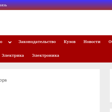
вязь
то
Законодательство
Кузов
Новости
О
Toggle
sub-
menu
Электрика
Электроника
ора