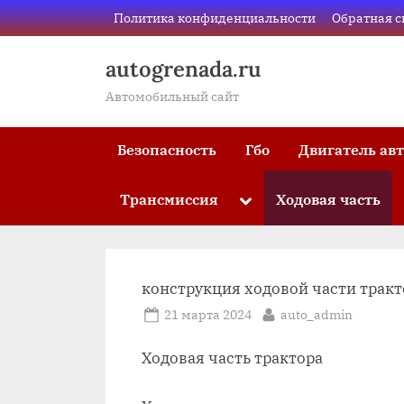
Skip
Политика конфиденциальности
Обратная с
to
content
autogrenada.ru
Автомобильный сайт
Безопасность
Гбо
Двигатель ав
Трансмиссия
Ходовая часть
Toggle
sub-
menu
конструкция ходовой части тракт
Posted
By
21 марта 2024
auto_admin
on
Ходовая часть трактора