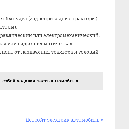
ет быть два (заднеприводные тракторы)
кторы).
дравлический или электромеханический.
ная или гидропневматическая.
висит от назначения трактора и условий
 собой ходовая часть автомобиля
N
м
Детройт электрик автомобиль
e