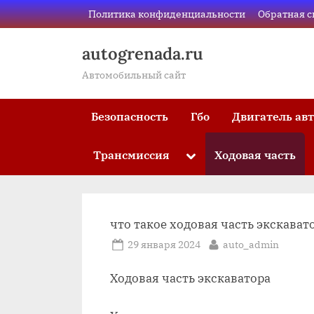
Skip
Политика конфиденциальности
Обратная с
to
content
autogrenada.ru
Автомобильный сайт
Безопасность
Гбо
Двигатель ав
Трансмиссия
Ходовая часть
Toggle
sub-
menu
что такое ходовая часть экскават
Posted
By
29 января 2024
auto_admin
on
Ходовая часть экскаватора