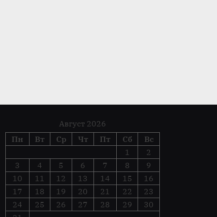
струкция ходовой части
ктора
овая часть
Август 2026
Пн
Вт
Ср
Чт
Пт
Сб
Вс
1
2
3
4
5
6
7
8
9
10
11
12
13
14
15
16
17
18
19
20
21
22
23
24
25
26
27
28
29
30