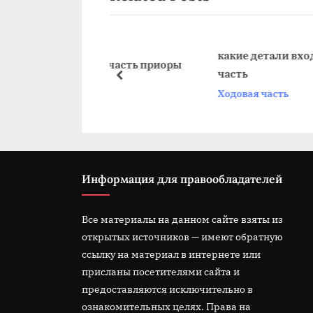
записям
i
o
u
какие детали входят в ходову
одовую часть приоры
часть
s
prev
Ходовая часть
P
o
s
t
:
Информация для правообладателей
Все материалы на данном сайте взяты из
открытых источников — имеют обратную
ссылку на материал в интернете или
присланы посетителями сайта и
предоставляются исключительно в
ознакомительных целях. Права на