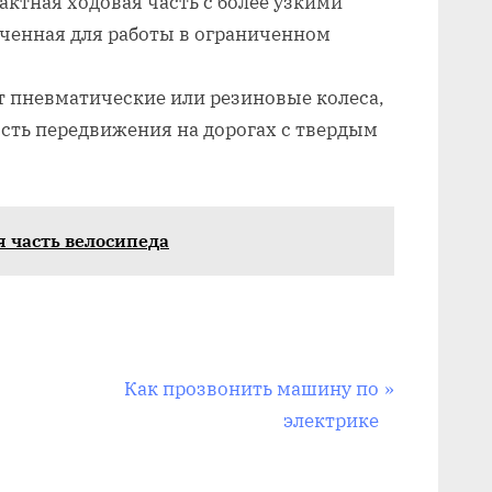
актная ходовая часть с более узкими
ченная для работы в ограниченном
т пневматические или резиновые колеса,
сть передвижения на дорогах с твердым
я часть велосипеда
N
Как прозвонить машину по
e
электрике
x
t