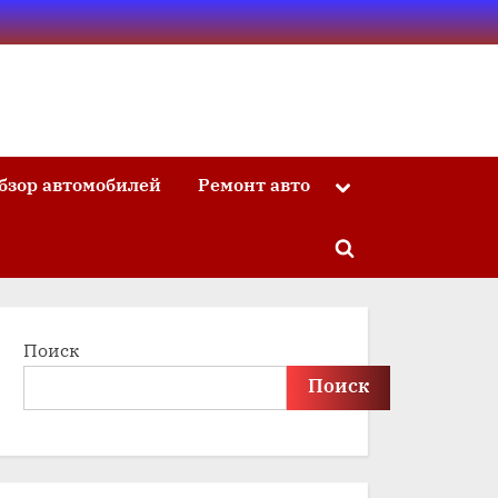
бзор автомобилей
Ремонт авто
Toggle
sub-
menu
Toggle
search
form
Поиск
Поиск