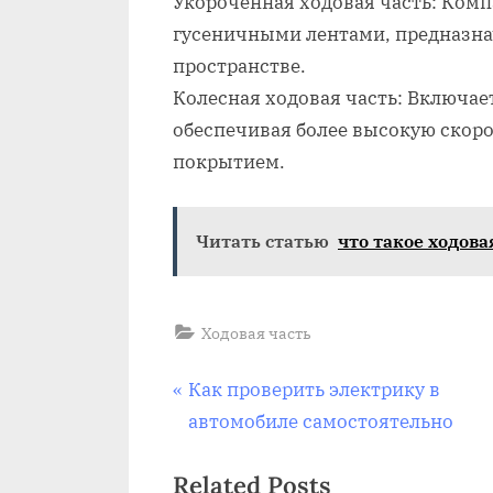
Укороченная ходовая часть: Комп
гусеничными лентами, предназна
пространстве.
Колесная ходовая часть: Включае
обеспечивая более высокую скоро
покрытием.
Читать статью
что такое ходова
Ходовая часть
Навигация
P
Как проверить электрику в
r
автомобиле самостоятельно
по
e
Related Posts
v