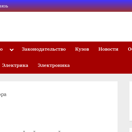
вязь
то
Законодательство
Кузов
Новости
О
Toggle
sub-
menu
Электрика
Электроника
ора