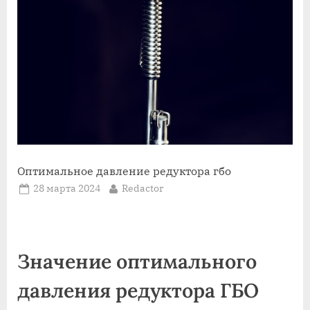
Оптимальное давление редуктора гбо
Posted
By
28 марта 2024
Redactor
on
Значение оптимального
давления редуктора ГБО