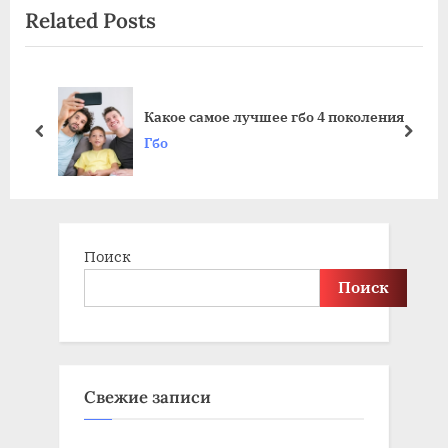
Related Posts
записям
v
x
i
t
o
P
u
o
ь
Какое самое лучшее гбо 4 поколения
s
s
prev
next
Гбо
P
t
o
:
s
t
Поиск
:
Поиск
Свежие записи