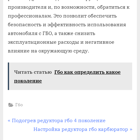
производителя и, по возможности, обратиться к
профессионалам. Это позволит обеспечить
безопасность и эффективность использования
автомобиля с ГБО, а также снизить
эксплуатационные расходы и негативное
влияние на окружающую среду.
Читать статью
Гбо как определить какое
поколение
Гбо
Навигация
P
Подогрев редуктора гбо 4 поколение
r
N
Настройка редуктора гбо карбюратор
по
e
e