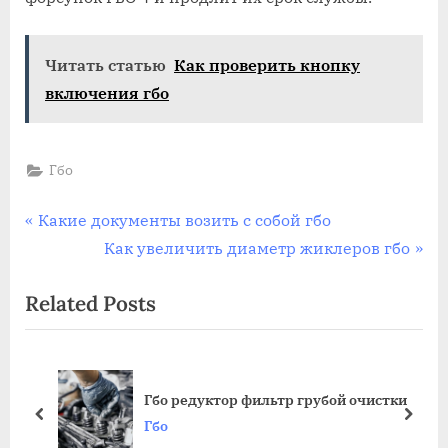
Читать статью
Как проверить кнопку
включения гбо
Гбо
Навигация
P
Какие документы возить с собой гбо
r
N
Как увеличить диаметр жиклеров гбо
по
e
e
Related Posts
записям
v
x
i
t
o
P
u
o
о
Гбо редуктор фильтр грубой очистки
s
s
prev
next
Гбо
P
t