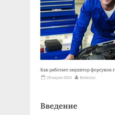
Как работает эмулятор форсунок г
Posted
By
28 марта 2024
Redactor
on
Введение