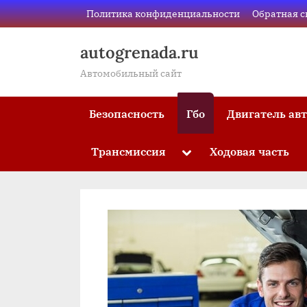
Skip
Политика конфиденциальности
Обратная с
to
content
autogrenada.ru
Автомобильный сайт
Безопасность
Гбо
Двигатель ав
Трансмиссия
Ходовая часть
Toggle
sub-
menu