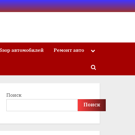
бзор автомобилей
Ремонт авто
Toggle
sub-
menu
Toggle
search
form
Поиск
Поиск