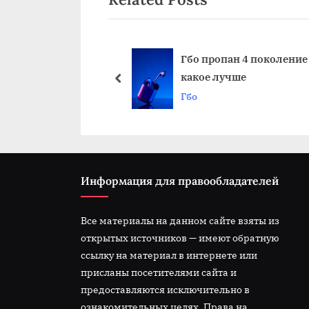
v
записям
i
o
истить газовую
Гбо пропан 4 поколение
у гбо
какое лучше
u
prev
Гбо
s
P
o
s
t
Информация для правообладателей
:
Все материалы на данном сайте взяты из
открытых источников — имеют обратную
ссылку на материал в интернете или
присланы посетителями сайта и
предоставляются исключительно в
ознакомительных целях. Права на