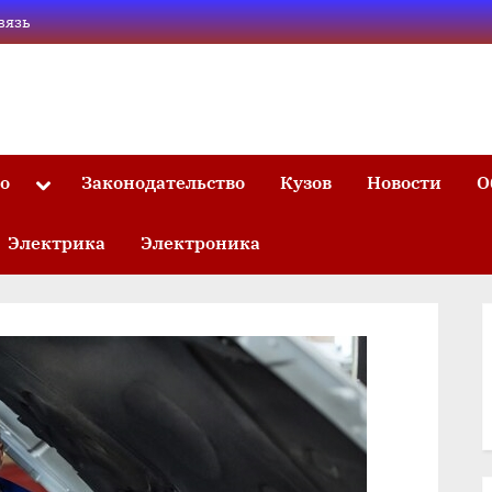
вязь
то
Законодательство
Кузов
Новости
О
Toggle
sub-
menu
Электрика
Электроника