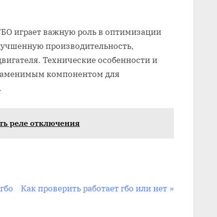
ГБО играет важную роль в оптимизации
улучшенную производительность,
вигателя. Технические особенности и
езаменимым компонентом для
.
ить реле отключения
N
 гбо
Как проверить работает гбо или нет
e
x