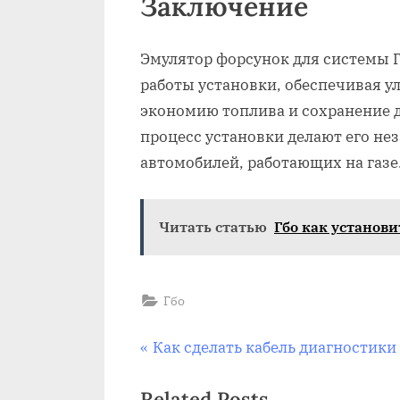
Заключение
Эмулятор форсунок для системы 
работы установки, обеспечивая 
экономию топлива и сохранение д
процесс установки делают его н
автомобилей, работающих на газе
Читать статью
Гбо как установ
Гбо
Навигация
P
Как сделать кабель диагностики
r
по
Related Posts
e