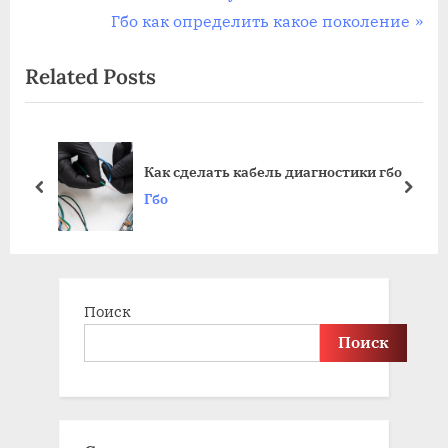
r
N
Гбо как определить какое поколение
по
e
e
Related Posts
записям
v
x
i
t
o
P
u
o
о
Как сделать кабель диагностики гбо
s
s
prev
next
Гбо
P
t
o
:
s
t
Поиск
:
Поиск