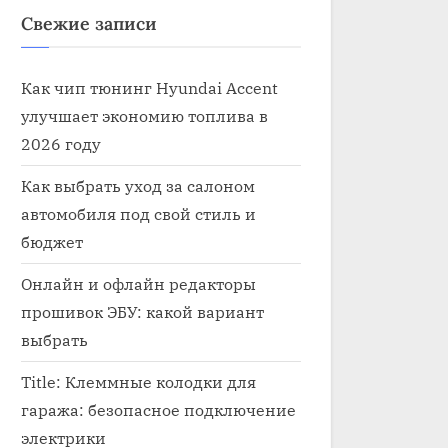
Свежие записи
Как чип тюнинг Hyundai Accent
улучшает экономию топлива в
2026 году
Как выбрать уход за салоном
автомобиля под свой стиль и
бюджет
Онлайн и офлайн редакторы
прошивок ЭБУ: какой вариант
выбрать
обили в фильме электроник
Нужная электроника
роника
Электроника
Title: Клеммные колодки для
гаража: безопасное подключение
электрики