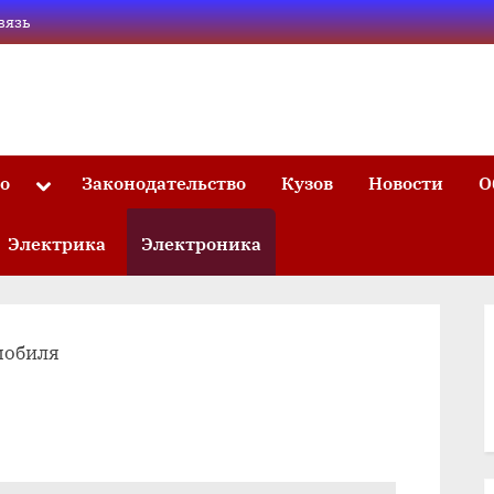
вязь
то
Законодательство
Кузов
Новости
О
Toggle
sub-
menu
Электрика
Электроника
мобиля