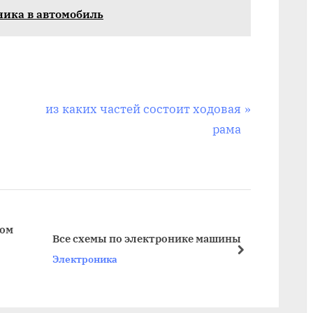
ика в автомобиль
N
из каких частей состоит ходовая
e
рама
x
t
P
o
s
вом
Все схемы по электронике машины
Автом
t
next
Электроника
Элект
: