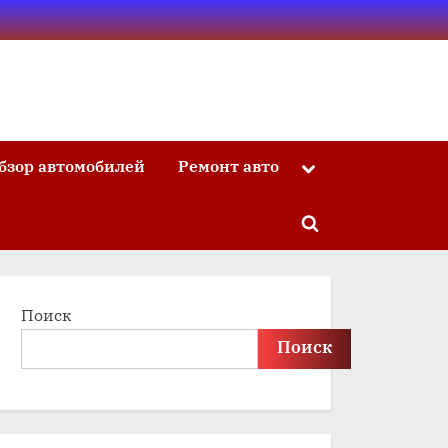
бзор автомобилей
Ремонт авто
Toggle
sub-
menu
Toggle
search
form
Поиск
Поиск