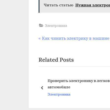
Читать статью
Нужная электрон
Электроника
Навигация
P
Как чинить электрику в машине
r
по
e
Related Posts
v
записям
i
o
u
ильма
Проверить электронику в легко
ектроника
автомобиле
s
prev
Электроника
P
o
s