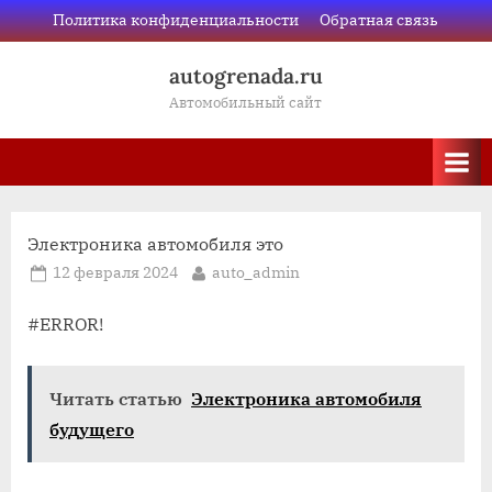
Skip
Политика конфиденциальности
Обратная связь
to
autogrenada.ru
content
Автомобильный сайт
Электроника автомобиля это
Posted
By
12 февраля 2024
auto_admin
on
#ERROR!
Читать статью
Электроника автомобиля
будущего