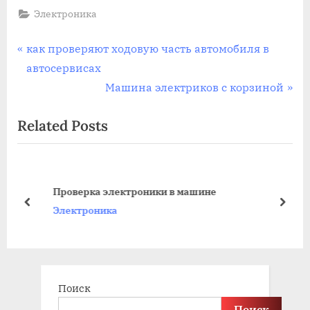
Электроника
Навигация
P
как проверяют ходовую часть автомобиля в
r
автосервисах
по
e
N
Машина электриков с корзиной
записям
v
e
Related Posts
i
x
o
t
u
P
s
o
Проверка электроники в машине
P
s
prev
next
Электроника
o
t
s
:
t
:
Поиск
Поиск