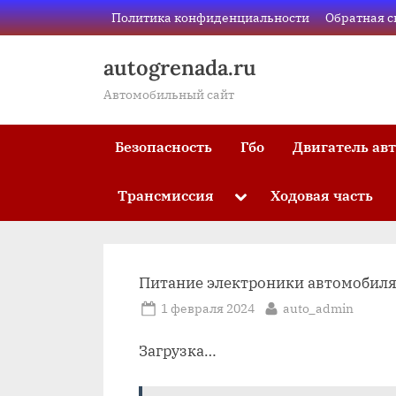
Skip
Политика конфиденциальности
Обратная с
to
content
autogrenada.ru
Автомобильный сайт
Безопасность
Гбо
Двигатель ав
Трансмиссия
Ходовая часть
Toggle
sub-
menu
Питание электроники автомобил
Posted
By
1 февраля 2024
auto_admin
on
Загрузка…