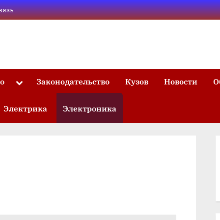
вязь
то
Законодательство
Кузов
Новости
О
Toggle
sub-
menu
Электрика
Электроника
я