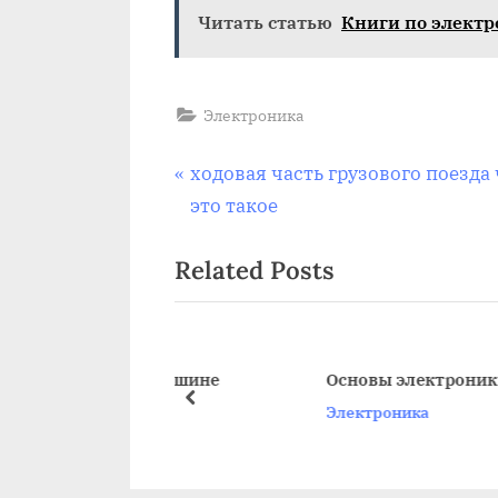
Читать статью
Книги по электр
Электроника
Навигация
P
ходовая часть грузового поезда
r
это такое
по
e
Related Posts
v
записям
i
o
u
троника в машине
Основы электроники автом
s
prev
Электроника
P
o
s