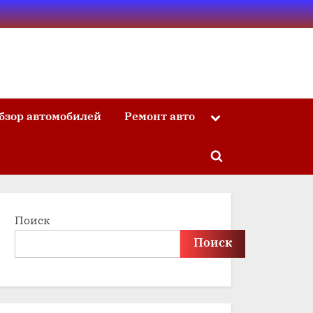
бзор автомобилей
Ремонт авто
Toggle
sub-
menu
Toggle
search
form
Поиск
Поиск