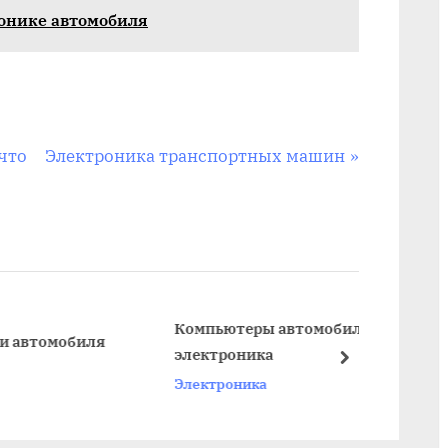
онике автомобиля
N
 что
Электроника транспортных машин
e
x
t
P
o
s
Компьютеры автомобили
С
обиля
электроника
а
t
next
Электроника
Э
: