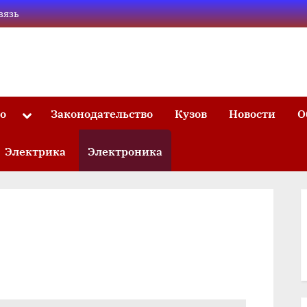
вязь
то
Законодательство
Кузов
Новости
О
Toggle
sub-
menu
Электрика
Электроника