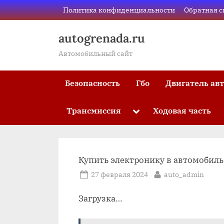
Skip
Политика конфиденциальности
Обратная с
to
content
autogrenada.ru
Автомобильный сайт
Безопасность
Гбо
Двигатель ав
Трансмиссия
Ходовая часть
Toggle
sub-
menu
Купить электронику в автомобиль
Posted
By
27 февраля 2024
auto_admin
on
Загрузка…