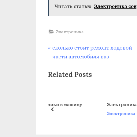
Читать статью
Электроника со
Электроника
Навигация
P
сколько стоит ремонт ходовой
r
части автомобиля ваз
по
e
Related Posts
v
записям
i
o
u
электроники в машину
Электроника автомобиля
s
prev
ка
Электроника
P
o
s