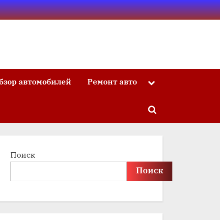
бзор автомобилей
Ремонт авто
Toggle
sub-
menu
Toggle
search
form
Поиск
Поиск