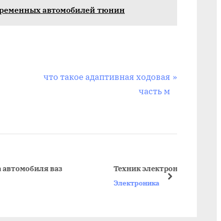
временных автомобилей тюнин
N
что такое адаптивная ходовая
e
часть м
x
t
P
o
s
 ваз
Техник электроник по автомобилю
t
next
Электроника
: