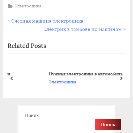
Электроника
Навигация
P
Счетная машина электроника
r
N
Электрик в тамбове по машинам
по
e
e
Related Posts
записям
v
x
i
t
o
P
u
o
Нужная электроника в автомобиль
s
s
prev
next
Электроника
P
t
o
:
s
t
Поиск
:
Поиск