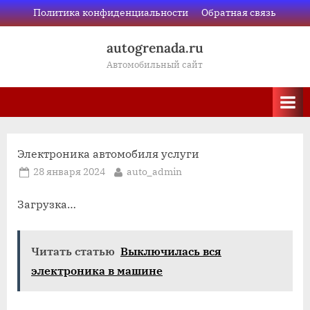
Skip
Политика конфиденциальности
Обратная связь
to
autogrenada.ru
content
Автомобильный сайт
Электроника автомобиля услуги
Posted
By
28 января 2024
auto_admin
on
Загрузка…
Читать статью
Выключилась вся
электроника в машине