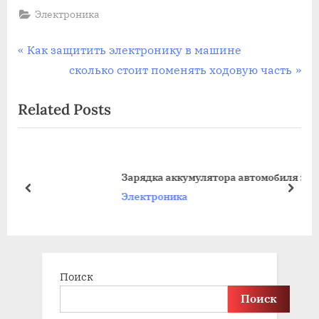
Электроника
Навигация
P
Как защитить электронику в машине
r
N
сколько стоит поменять ходовую часть
по
e
e
Related Posts
записям
v
x
i
t
o
P
u
o
Зарядка аккумулятора автомобиля электро
s
s
prev
next
Электроника
P
t
o
:
s
t
Поиск
:
Поиск