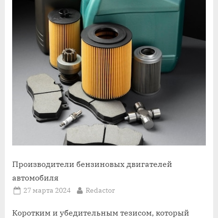
Производители бензиновых двигателей
автомобиля
Posted
By
27 марта 2024
Redactor
on
Коротким и убедительным тезисом, который