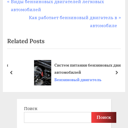
Навигация
P
Виды бензиновых двигателей легковых
r
автомобилей
по
e
N
Как работает бензиновый двигатель в
записям
v
e
автомобиле
i
x
Related Posts
o
t
u
P
s
o
Систем питания бензиновых двигателей
P
s
автомобилей
o
t
prev
next
Бензиновый двигатель
s
:
t
:
Поиск
Поиск