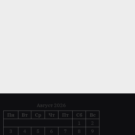
Что такое проскальзывание
гидротрансформатора акпп
Акпп
Август 2026
Пн
Вт
Ср
Чт
Пт
Сб
Вс
1
2
3
4
5
6
7
8
9