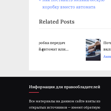
Навигация
r
коробку вместо автомата
по
e
Related Posts
v
записям
i
o
u
оробка передач
Почему пинается акпп
ей автомат или
включении задней пер
s
prev
ка
Акпп
P
o
s
t
:
Информация для правообладателей
Все материалы на данном сайте взяты из
открытых источников — имеют обратную