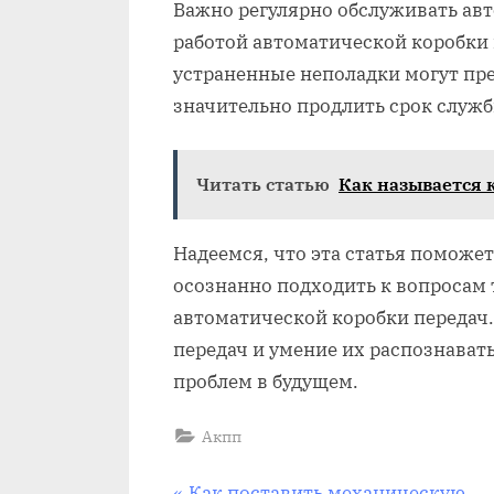
Важно регулярно обслуживать авт
работой автоматической коробки 
устраненные неполадки могут пр
значительно продлить срок служб
Читать статью
Как называется 
Надеемся, что эта статья поможе
осознанно подходить к вопросам
автоматической коробки передач
передач и умение их распознават
проблем в будущем.
Акпп
P
Как поставить механическую