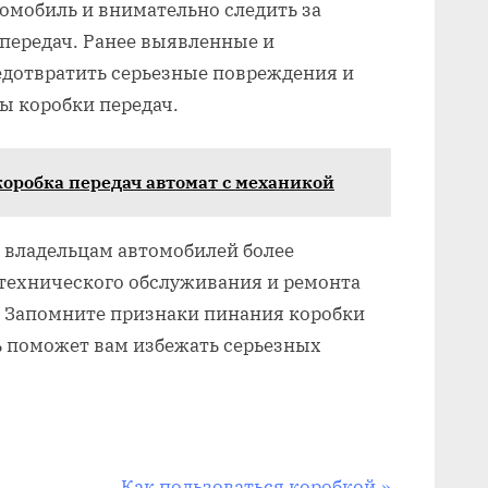
омобиль и внимательно следить за
передач. Ранее выявленные и
едотвратить серьезные повреждения и
ы коробки передач.
коробка передач автомат с механикой
т владельцам автомобилей более
 технического обслуживания и ремонта
. Запомните признаки пинания коробки
ь поможет вам избежать серьезных
N
Как пользоваться коробкой