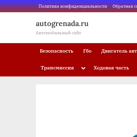
Skip
Политика конфиденциальности
Обратная с
to
content
autogrenada.ru
Автомобильный сайт
Безопасность
Гбо
Двигатель ав
Трансмиссия
Ходовая часть
Toggle
sub-
menu