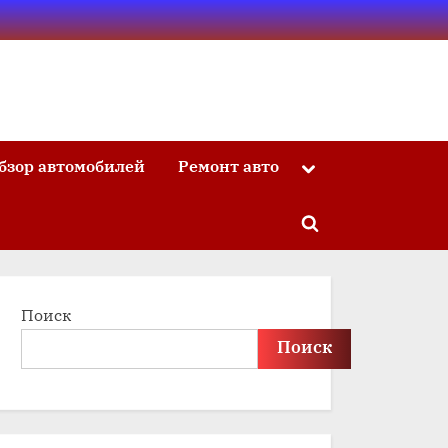
бзор автомобилей
Ремонт авто
Toggle
sub-
menu
Toggle
search
form
Поиск
Поиск