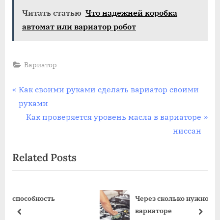
Читать статью
Что надежней коробка
автомат или вариатор робот
Вариатор
Навигация
P
Как своими руками сделать вариатор своими
r
руками
по
e
N
Как проверяется уровень масла в вариаторе
записям
v
e
ниссан
i
x
Related Posts
o
t
u
P
s
o
ть
Через сколько нужно менять жидкость
P
s
вариаторе
o
t
prev
next