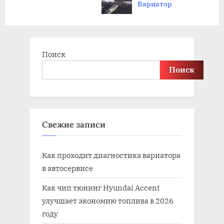
Вариатор
s
:
t
:
Поиск
Поиск
Свежие записи
Как проходит диагностика вариатора
в автосервисе
Как чип тюнинг Hyundai Accent
улучшает экономию топлива в 2026
году