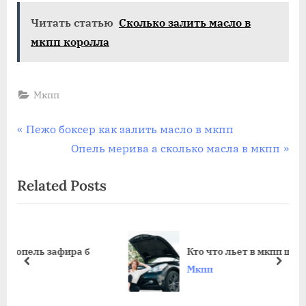
Читать статью
Сколько залить масло в
мкпп королла
Мкпп
Навигация
P
Пежо боксер как залить масло в мкпп
r
N
Опель мерива а сколько масла в мкпп
по
e
e
Related Posts
записям
v
x
i
t
o
P
u
o
фира б
Кто что льет в мкпп шевроле лачетти
s
s
prev
next
Мкпп
P
t
o
: