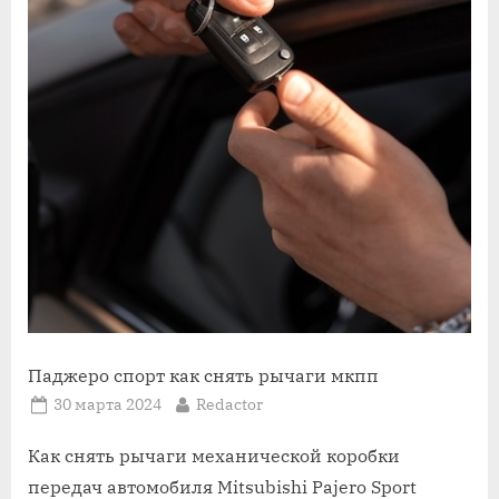
Паджеро спорт как снять рычаги мкпп
Posted
By
30 марта 2024
Redactor
on
Как снять рычаги механической коробки
передач автомобиля Mitsubishi Pajero Sport