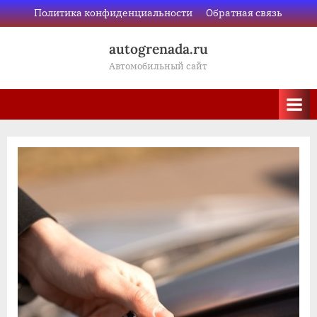
Skip
Политика конфиденциальности
Обратная связь
to
autogrenada.ru
content
Автомобильный сайт