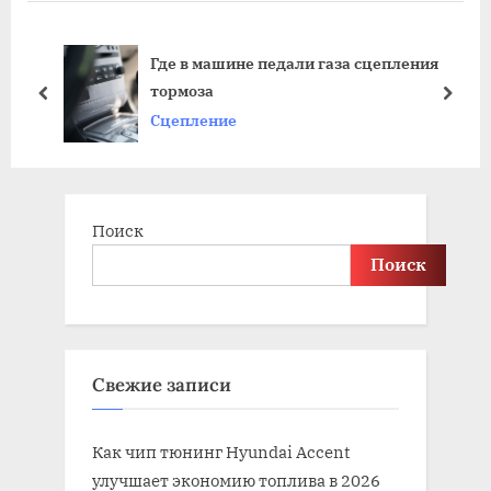
t
o
P
u
м
Где в машине педали газа сцепления
o
s
тормоза
s
P
prev
next
Сцепление
t
o
:
s
t
:
Поиск
Поиск
Свежие записи
Как чип тюнинг Hyundai Accent
улучшает экономию топлива в 2026