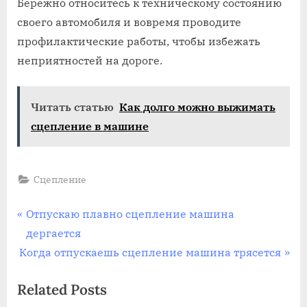
Бережно относитесь к техническому состоянию
своего автомобиля и вовремя проводите
профилактические работы, чтобы избежать
неприятностей на дороге.
Читать статью
Как долго можно выжимать
сцепление в машине
Сцепление
Навигация
P
Отпускаю плавно сцепление машина
r
дергается
по
N
e
Когда отпускаешь сцепление машина трясется
записям
e
v
Related Posts
x
i