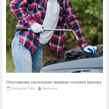
Отпускаешь сцепление машина глохнет приора
Posted
By
8 апреля 2024
Redactor
on