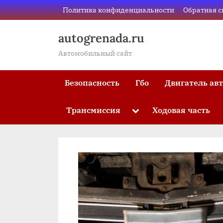
Skip
Политика конфиденциальности
Обратная с
to
content
autogrenada.ru
Автомобильный сайт
Безопасность
Гбо
Двигатель ав
Трансмиссия
Ходовая часть
Toggle
sub-
menu