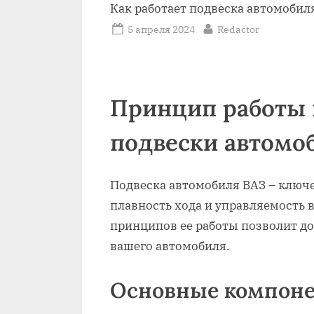
Как работает подвеска автомобил
Posted
By
5 апреля 2024
Redactor
on
Принцип работы 
подвески автомо
Подвеска автомобиля ВАЗ – ключ
плавность хода и управляемость 
принципов ее работы позволит д
вашего автомобиля.
Основные компоне