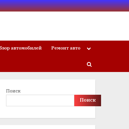
бзор автомобилей
Ремонт авто
Toggle
sub-
menu
Toggle
search
form
Поиск
Поиск