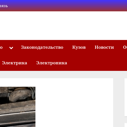
вязь
то
Законодательство
Кузов
Новости
О
Toggle
sub-
menu
Электрика
Электроника