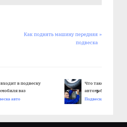
N
Как поднять машину передняя
e
подвеска
x
t
P
o
s
Что такое высота подвески
автомобиля
t
next
Подвеска авто
: