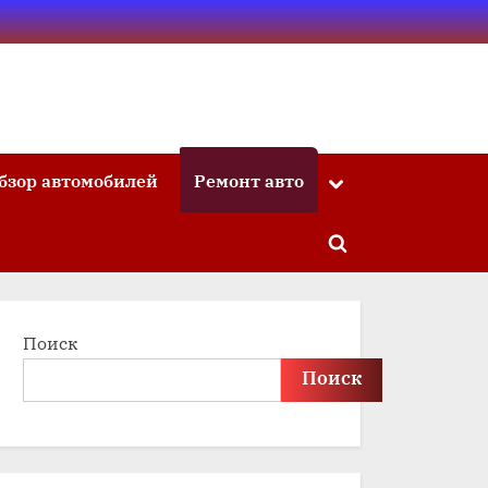
бзор автомобилей
Ремонт авто
Toggle
sub-
menu
Toggle
search
form
Поиск
Поиск