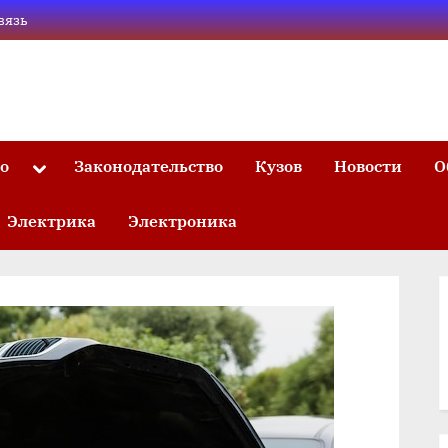
вязь
то
Законодательство
Кузов
Новости
О
Toggle
sub-
menu
Электрика
Электроника