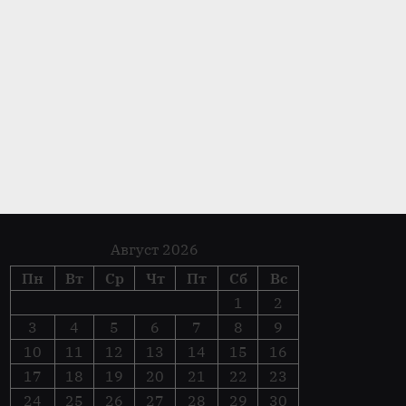
Как взыскать с водителя
ремонт автомобиля
Ремонт авто
Август 2026
Пн
Вт
Ср
Чт
Пт
Сб
Вс
1
2
3
4
5
6
7
8
9
10
11
12
13
14
15
16
17
18
19
20
21
22
23
24
25
26
27
28
29
30