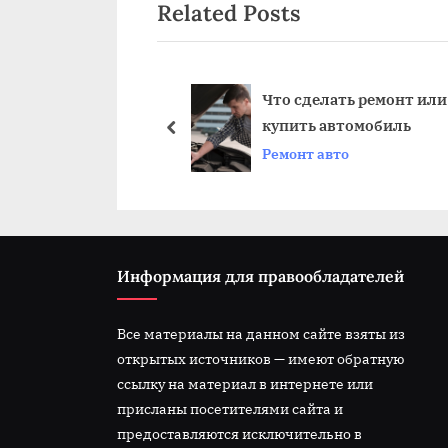
Related Posts
v
записям
i
o
u
о сделать ремонт или
Что такое текущи
пить автомобиль
автомобиля виды
s
prev
монт авто
Ремонт авто
P
o
s
t
:
Информация для правообладателей
Все материалы на данном сайте взяты из
открытых источников — имеют обратную
ссылку на материал в интернете или
присланы посетителями сайта и
предоставляются исключительно в