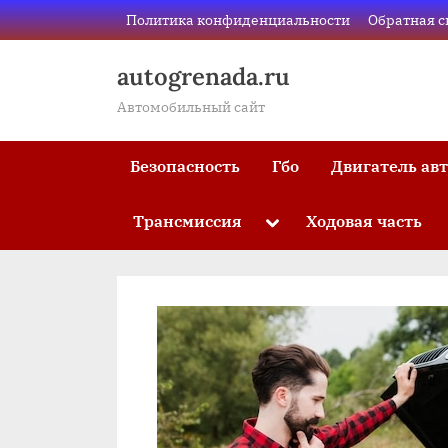
Skip
Политика конфиденциальности
Обратная с
to
content
autogrenada.ru
Автомобильный сайт
Безопасность
Гбо
Двигатель ав
Трансмиссия
Ходовая часть
Toggle
sub-
menu