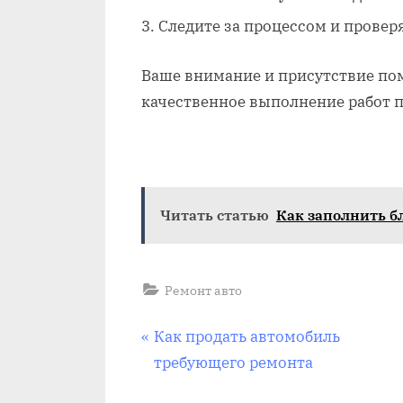
Следите за процессом и провер
Ваше внимание и присутствие по
качественное выполнение работ п
Читать статью
Как заполнить б
Ремонт авто
Навигация
P
Как продать автомобиль
r
требующего ремонта
по
e