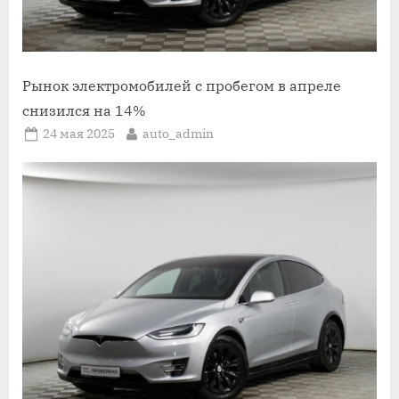
Рынок электромобилей с пробегом в апреле
снизился на 14%
Posted
By
24 мая 2025
auto_admin
on