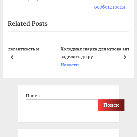
записям
v
e
особенности
i
x
Related Posts
o
t
u
P
s
o
ть и
Холодная сварка для кузова автомобиля: как
P
s
заделать дыру
o
t
prev
next
Новости
s
:
t
:
Поиск
Поиск