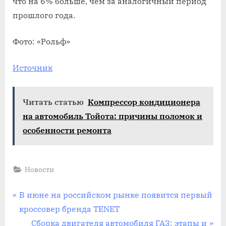
что на 6% больше, чем за аналогичный период
прошлого года.
Фото: «Рольф»
Источник
Читать статью
Компрессор кондиционера
на автомобиль Тойота: причины поломок и
особенности ремонта
Новости
Навигация
P
В июне на российском рынке появится первый
r
кроссовер бренда TENET
по
e
N
Сборка двигателя автомобиля ГАЗ: этапы и