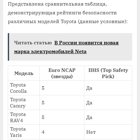
Представлена сравнительная таблица‚
демонстрирующая рейтинги безопасности
различных моделей Toyota (данные условные):
Читать статью
В России появится новая
марка электромобилей Neta
Euro NCAP
IIHS (Top Safety
Модель
(звезды)
Pick)
Toyota
5
Да
Corolla
Toyota
5
Да
Camry
Toyota
5
Да
RAV4
Toyota
4
Нет
Yaris