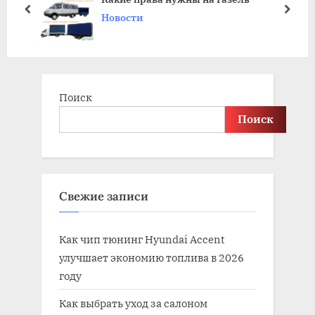
дороги РФ может быть пер
o
t
prev
next
Новости
s
:
t
:
Поиск
Поиск
Свежие записи
Как чип тюнинг Hyundai Accent
улучшает экономию топлива в 2026
году
Как выбрать уход за салоном