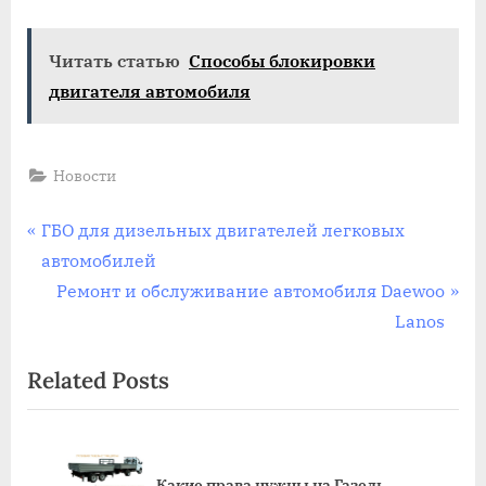
Читать статью
Способы блокировки
двигателя автомобиля
Новости
Навигация
P
ГБО для дизельных двигателей легковых
r
автомобилей
по
e
N
Ремонт и обслуживание автомобиля Daewoo
записям
v
e
Lanos
i
x
Related Posts
o
t
u
P
s
o
Допуск праворульных авто
P
s
 на Газель