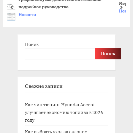
Меры безопасности в автомобиле при пожар
o
t
prev
next
Новости
s
:
t
:
Поиск
Поиск
Свежие записи
Как чип тюнинг Hyundai Accent
улучшает экономию топлива в 2026
году
Как выбрать уход за салоном