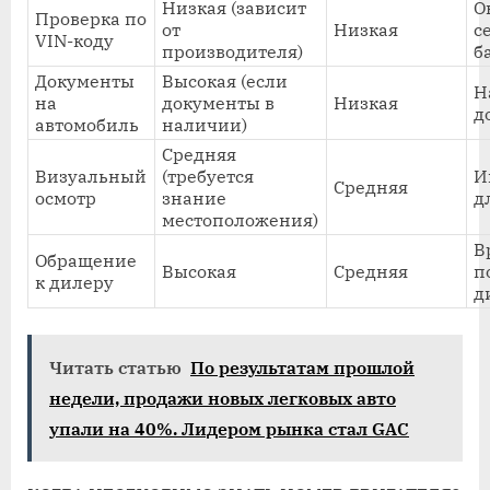
Низкая (зависит
О
Проверка по
от
Низкая
с
VIN-коду
производителя)
б
Документы
Высокая (если
Н
на
документы в
Низкая
д
автомобиль
наличии)
Средняя
Визуальный
(требуется
И
Средняя
осмотр
знание
д
местоположения)
В
Обращение
Высокая
Средняя
п
к дилеру
д
Читать статью
По результатам прошлой
недели, продажи новых легковых авто
упали на 40%. Лидером рынка стал GAC