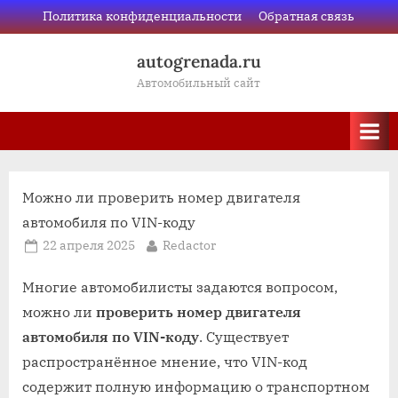
Skip
Политика конфиденциальности
Обратная связь
to
autogrenada.ru
content
Автомобильный сайт
Можно ли проверить номер двигателя
автомобиля по VIN-коду
Posted
By
22 апреля 2025
Redactor
on
Многие автомобилисты задаются вопросом,
можно ли
проверить номер двигателя
автомобиля по VIN-коду
. Существует
распространённое мнение, что VIN-код
содержит полную информацию о транспортном