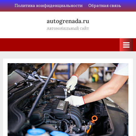
Skip
Политика конфиденциальности
Обратная связь
to
autogrenada.ru
content
Автомобильный сайт