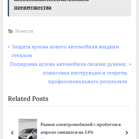
преимущества
Новости
Навигация
P
Защита кузова нового автомобиля жидким
r
стеклом
по
N
e
Полировка кузова автомобиля своими руками:
записям
e
v
пошаговая инструкция и секреты
x
i
профессионального результата
t
o
Related Posts
P
u
o
s
s
P
ля
Рынок электромобилей с пробегом в
t
o
апреле снизился на 14%
:
s
prev
next