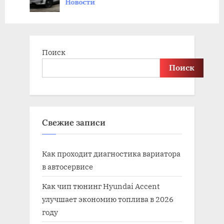
Новости
t
:
Поиск
Поиск
Свежие записи
Как проходит диагностика вариатора
в автосервисе
Как чип тюнинг Hyundai Accent
улучшает экономию топлива в 2026
году