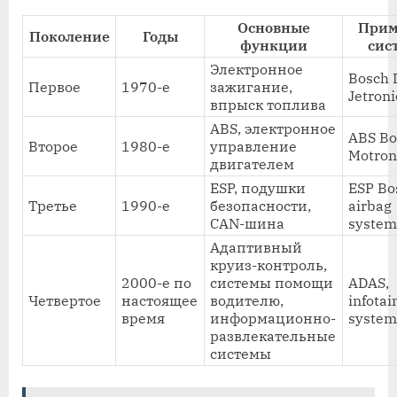
Основные
При
Поколение
Годы
функции
сис
Электронное
Bosch 
Первое
1970-е
зажигание,
Jetroni
впрыск топлива
ABS, электронное
ABS Bo
Второе
1980-е
управление
Motron
двигателем
ESP, подушки
ESP Bo
Третье
1990-е
безопасности,
airbag
CAN-шина
system
Адаптивный
круиз-контроль,
2000-е по
системы помощи
ADAS,
Четвертое
настоящее
водителю,
infota
время
информационно-
system
развлекательные
системы