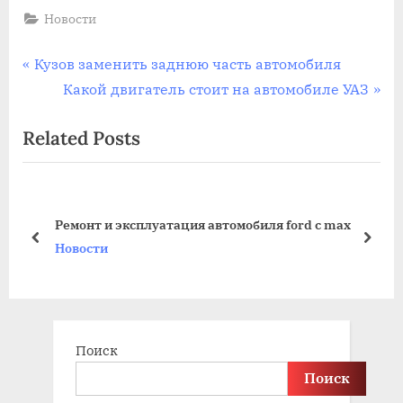
Новости
Навигация
P
Кузов заменить заднюю часть автомобиля
r
N
Какой двигатель стоит на автомобиле УАЗ
по
e
e
Related Posts
записям
v
x
i
t
o
P
u
o
Ремонт и эксплуатация автомобиля ford c max
по
s
s
prev
next
Новости
P
t
o
:
s
t
Поиск
:
Поиск