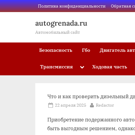
Skip
Политика конфиденциальности
Обратная с
to
content
autogrenada.ru
Автомобильный сайт
Безопасность
Гбо
Двигатель ав
Трансмиссия
Ходовая часть
Toggle
sub-
menu
Что и как проверить дизельный д
Posted
By
22 апреля 2025
Redactor
on
Приобретение подержанного авто
быть выгодным решением‚ однако 