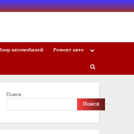
бзор автомобилей
Ремонт авто
Toggle
sub-
menu
Toggle
search
form
Поиск
Поиск