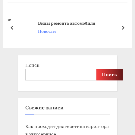
o
t
u
P
е
s
o
Виды ремонта автомобиля
P
s
prev
next
Новости
o
t
s
:
t
:
Поиск
Поиск
Свежие записи
Как проходит диагностика вариатора
в автосервисе