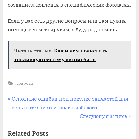
созданием контента в специфических форматах.
Если у вас есть другие вопросы или вам нужна
помощь с чем-то другим, я буду рад помочь.
Читать статью
Как и чем почистить
топливную систему автомобиля
Новости
Навигация
P
Основные ошибки при покупке запчастей для
r
сельхозтехники и как их избежать
по
e
N
Следующая запись
записям
v
e
Related Posts
i
x