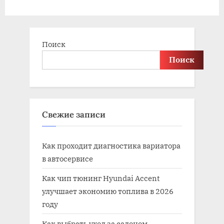
o
:
s
t
Поиск
:
Поиск
Свежие записи
Как проходит диагностика вариатора
в автосервисе
Как чип тюнинг Hyundai Accent
улучшает экономию топлива в 2026
году
Как выбрать уход за салоном