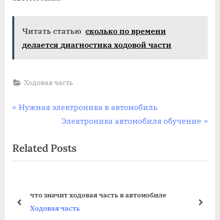
Читать статью
сколько по времени
делается диагностика ходовой части
Ходовая часть
Навигация
P
Нужная электроника в автомобиль
r
N
Электроника автомобиля обучение
по
e
e
Related Posts
записям
v
x
i
t
o
P
u
o
что значит ходовая часть в автомобиле
s
s
prev
next
Ходовая часть
P
t