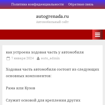
Skip
Политика конфиденциальности
Обратная связь
to
autogrenada.ru
content
Автомобильный сайт
как устроена ходовая часть у автомобиля
Posted
By
7 января 2024
auto_admin
on
Ходовая часть автомобиля состоит из следующих
основных компонентов:
Рама или Кузов
Служит основой для крепления других