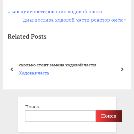
Навигация
P
как диагностирование ходовой части
r
N
диагностика ходовой части реактор омск
по
e
e
Related Posts
записям
v
x
i
t
o
P
u
o
сколько стоит замена ходовой части
s
s
prev
next
Ходовая часть
P
t
o
:
s
t
Поиск
:
Поиск