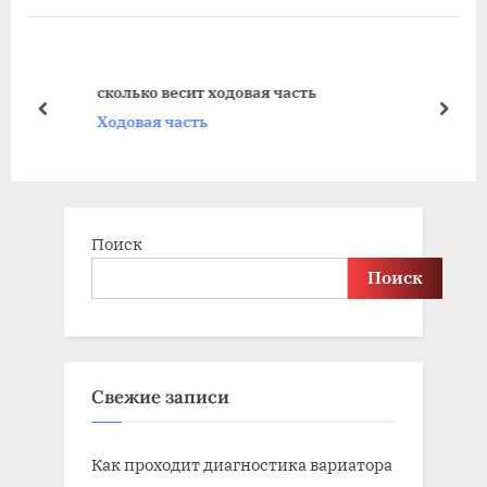
i
t
o
P
u
o
сколько весит ходовая часть
s
s
prev
next
Ходовая часть
P
t
o
:
s
t
Поиск
:
Поиск
Свежие записи
Как проходит диагностика вариатора