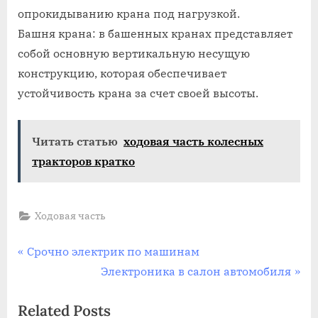
опрокидыванию крана под нагрузкой.
Башня крана: в башенных кранах представляет
собой основную вертикальную несущую
конструкцию, которая обеспечивает
устойчивость крана за счет своей высоты.
Читать статью
ходовая часть колесных
тракторов кратко
Ходовая часть
Навигация
P
Срочно электрик по машинам
r
N
Электроника в салон автомобиля
по
e
e
Related Posts
записям
v
x