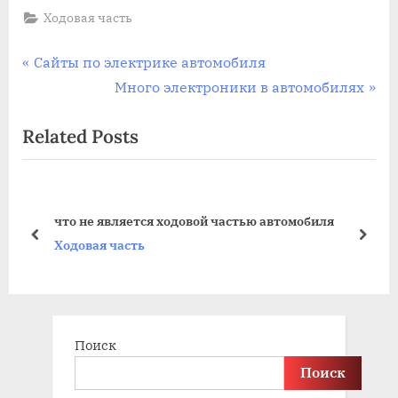
Ходовая часть
Навигация
P
Сайты по электрике автомобиля
r
N
Много электроники в автомобилях
по
e
e
Related Posts
записям
v
x
i
t
o
P
u
o
что не является ходовой частью автомобиля
s
s
prev
next
Ходовая часть
P
t
o
:
s
t
Поиск
:
Поиск