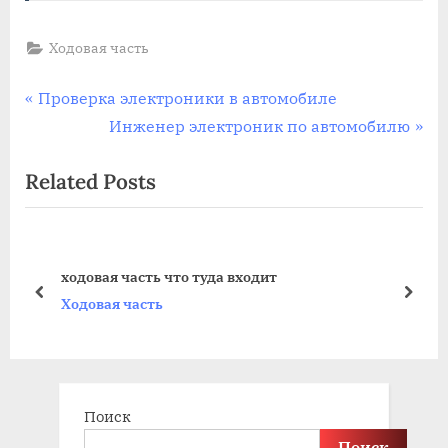
Ходовая часть
Навигация
P
Проверка электроники в автомобиле
r
N
Инженер электроник по автомобилю
по
e
e
Related Posts
записям
v
x
i
t
o
P
u
o
ходовая часть что туда входит
s
s
prev
next
Ходовая часть
P
t
o
:
s
t
Поиск
:
Поиск