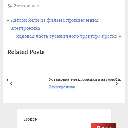
Электроника
Навигация
P
Автомобили из фильма приключения
r
электроника
по
e
N
ходовая часть гусеничного трактора кратко
записям
v
e
Related Posts
i
x
o
t
u
P
s
o
Установка электроники в автомобиль
P
s
prev
next
Электроника
o
t
s
:
t
:
Поиск
Поиск