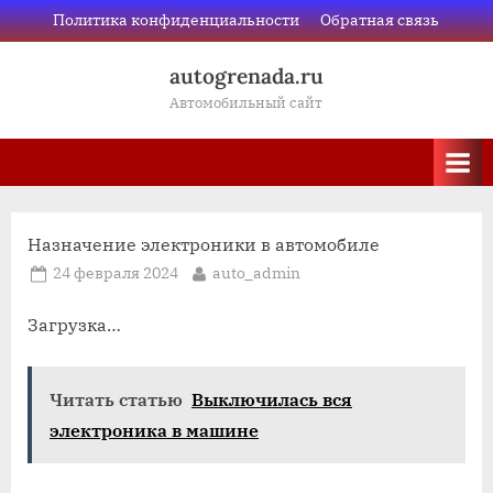
Skip
Политика конфиденциальности
Обратная связь
to
autogrenada.ru
content
Автомобильный сайт
Назначение электроники в автомобиле
Posted
By
24 февраля 2024
auto_admin
on
Загрузка…
Читать статью
Выключилась вся
электроника в машине