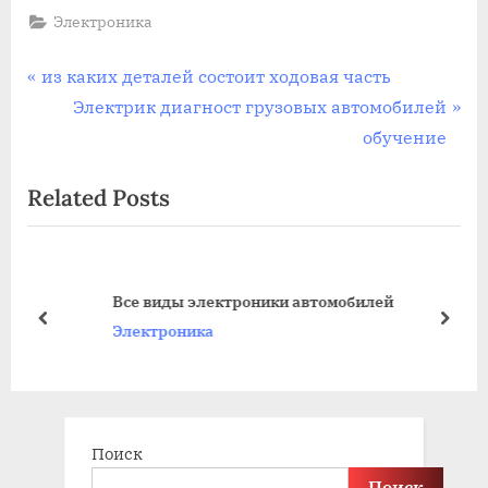
Электроника
Навигация
P
из каких деталей состоит ходовая часть
r
N
Электрик диагност грузовых автомобилей
по
e
e
обучение
записям
v
x
Related Posts
i
t
o
P
u
o
s
s
Все виды электроники автомобилей
P
t
prev
next
Электроника
o
:
s
t
:
Поиск
Поиск