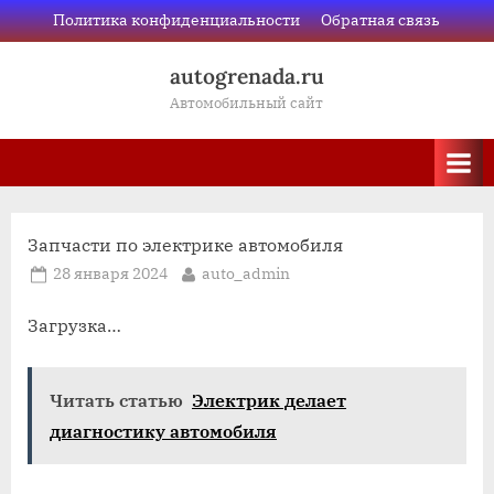
Skip
Политика конфиденциальности
Обратная связь
to
autogrenada.ru
content
Автомобильный сайт
Запчасти по электрике автомобиля
Posted
By
28 января 2024
auto_admin
on
Загрузка…
Читать статью
Электрик делает
диагностику автомобиля