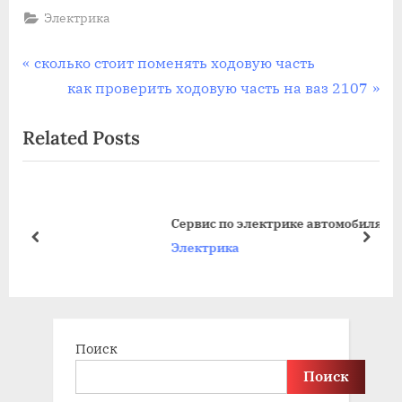
Электрика
Навигация
P
сколько стоит поменять ходовую часть
r
N
как проверить ходовую часть на ваз 2107
по
e
e
Related Posts
записям
v
x
i
t
o
P
u
o
Сервис по электрике автомобиля
s
s
prev
next
Электрика
P
t
o
:
s
t
Поиск
:
Поиск