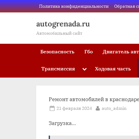
Skip
Политика конфиденциальности
Обратная с
to
content
autogrenada.ru
Автомобильный сайт
Безопасность
Гбо
Двигатель ав
Трансмиссия
Ходовая часть
Toggle
sub-
menu
Ремонт автомобилей в краснодаре
Posted
By
21 февраля 2024
auto_admin
on
Загрузка…