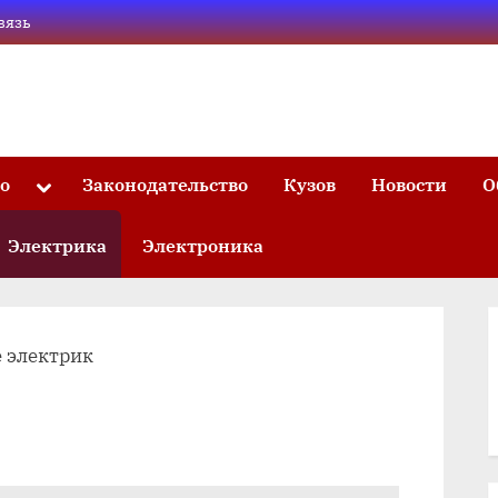
вязь
то
Законодательство
Кузов
Новости
О
Toggle
sub-
menu
Электрика
Электроника
 электрик