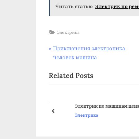
Читать статью
Электрик по ре
Электрика
Навигация
P
Приключения электроника
r
человек машина
по
e
Related Posts
v
записям
i
o
u
втомобилю номер
Электрик по машинам цена
s
prev
Электрика
P
o
s