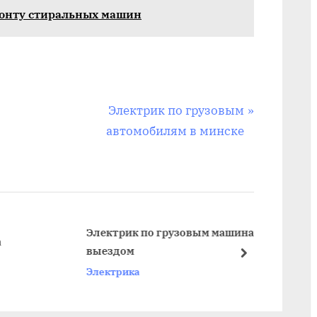
монту стиральных машин
N
Электрик по грузовым
e
автомобилям в минске
x
t
P
o
s
Электрик по грузовым машинам с
Эле
выездом
цен
t
next
Электрика
Эле
: