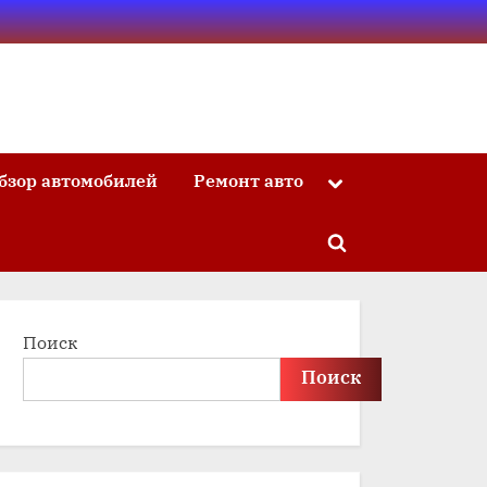
бзор автомобилей
Ремонт авто
Toggle
sub-
menu
Toggle
search
form
Поиск
Поиск