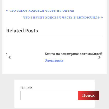
Навигация
P
что такое ходовая часть на опель
r
N
что значит ходовая часть в автомобиле
по
e
e
Related Posts
записям
v
x
i
t
o
P
u
o
Книга по электрике автомобилей
s
s
prev
next
Электрика
P
t
o
:
s
t
Поиск
:
Поиск