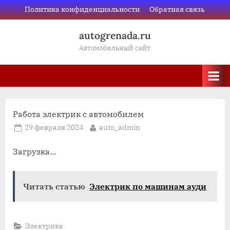
Skip
Политика конфиденциальности
Обратная связь
to
autogrenada.ru
content
Автомобильный сайт
Работа электрик с автомобилем
Posted
By
29 февраля 2024
auto_admin
on
Загрузка…
Читать статью
Электрик по машинам ауди
Электрика